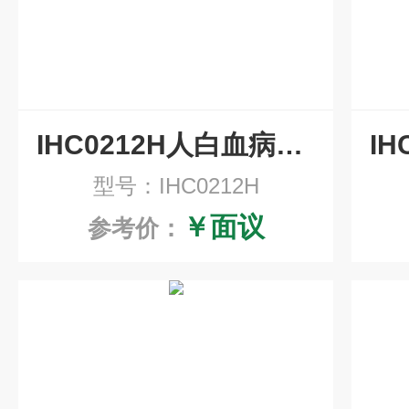
IHC0212H人白血病相关蛋白18/癌蛋白18重组兔单抗即用型免疫组化试剂盒
型号：IHC0212H
￥面议
参考价：