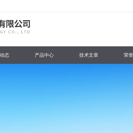
动态
产品中心
技术文章
荣