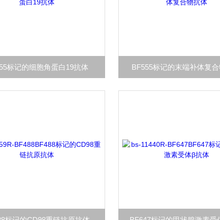
555标记的细胞角蛋白19抗体
BF555标记的末端补体复
488标记的CD98重链抗原抗体
BF647标记的甲状腺激素受