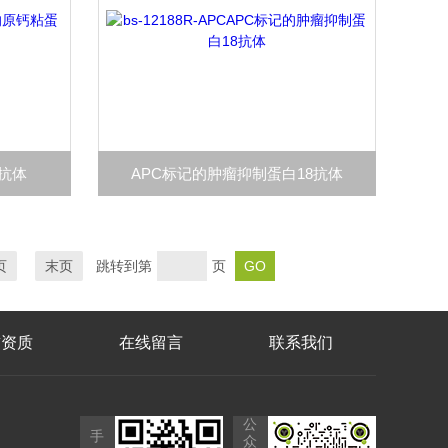
7抗体
APC标记的肿瘤抑制蛋白18抗体
页
末页
跳转到第
页
誉资质
在线留言
联系我们
公
手
众