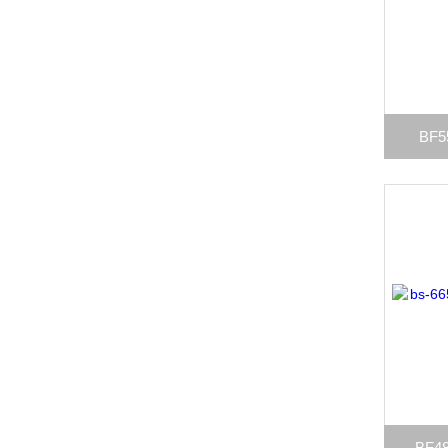
BF
BF