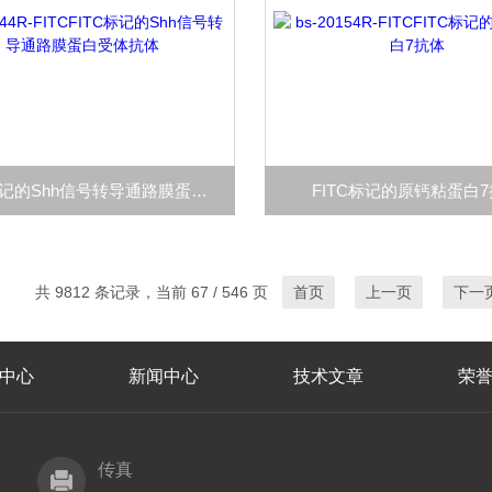
FITC标记的Shh信号转导通路膜蛋白受体抗体
FITC标记的原钙粘蛋白
共 9812 条记录，当前 67 / 546 页
首页
上一页
下一
中心
新闻中心
技术文章
荣
传真