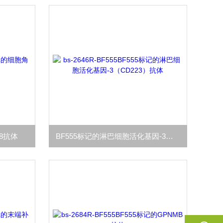
8抗体
BF555标记的淋巴细胞活化基因-3（CD223）抗体