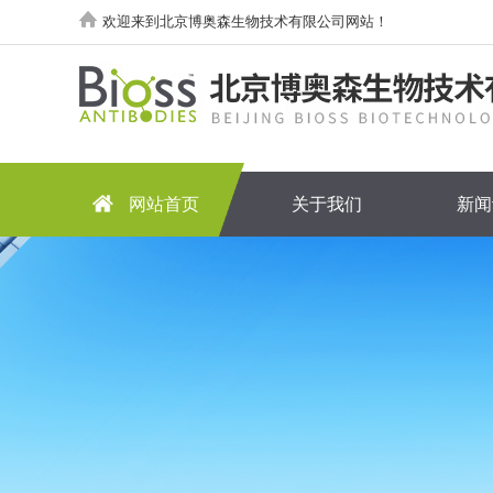
欢迎来到北京博奥森生物技术有限公司网站！
网站首页
关于我们
新闻