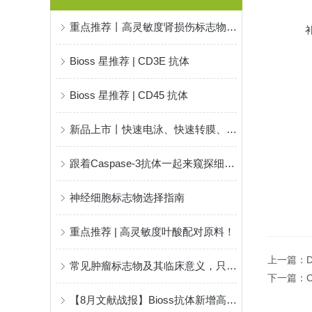
重点推荐丨高灵敏度肾损伤标志物α1-MG配对抗体！
Bioss 星推荐 | CD3E 抗体
Bioss 星推荐 | CD45 抗体
新品上市丨快速电泳、快速转膜、快速封闭，咱的WB“飞升”就靠这三样了！
跟着Caspase-3抗体一起来窥探细胞凋亡之谜
神经细胞标志物选择指南
重点推荐 | 高灵敏度叶酸配对原料！
上一篇：
常见肿瘤标志物及其临床意义，只看这一篇就够了！
下一篇：
【8月文献战报】Bioss抗体新增高分文献精彩呈现