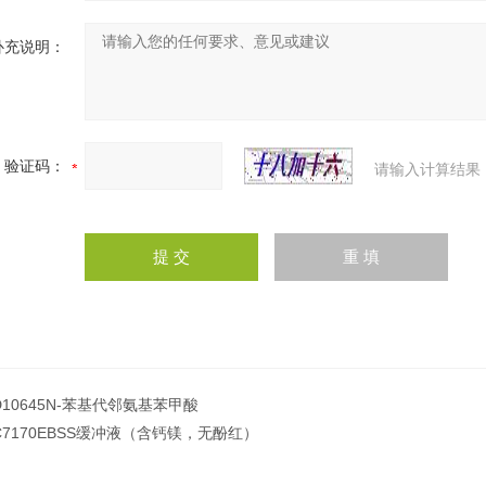
补充说明：
验证码：
请输入计算结果
D10645N-苯基代邻氨基苯甲酸
C7170EBSS缓冲液（含钙镁，无酚红）