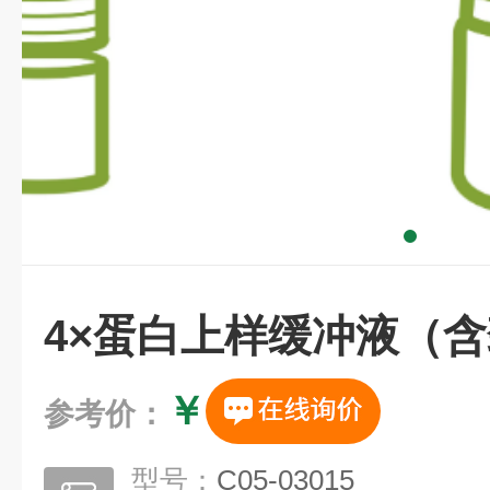
4×蛋白上样缓冲液（
￥
参考价：
型号：
C05-03015