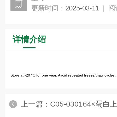
更新时间：
2025-03-11
|
阅
详情介绍
Store at -20 °C for one year. Avoid repeated freeze/thaw cycles.
上一篇：
C05-030164×