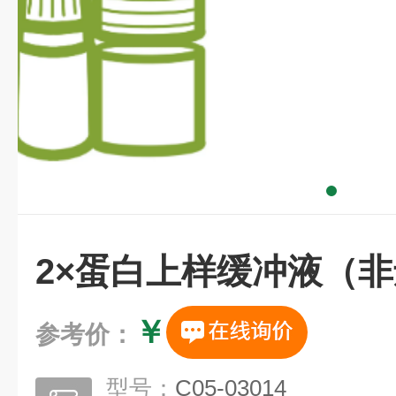
2×蛋白上样缓冲液（
￥
参考价：
型号：
C05-03014