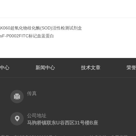
AK060超氧化物歧化酶(SOD)活性检测试剂盒
bsF-P0002FITC标记血蓝蛋白
中心
新闻中心
技术文章
荣
传真
公司地址
马驹桥镇联东U谷西区31号楼B座