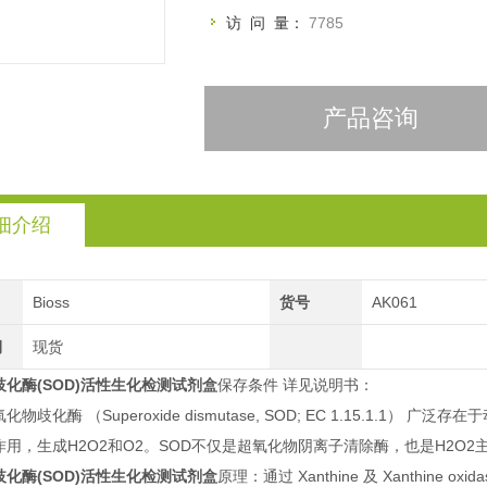
访 问 量：
7785
产品咨询
细介绍
Bioss
货号
AK061
期
现货
化酶(SOD)活性生化检测试剂盒
保存条件 详见说明书：
物歧化酶 （Superoxide dismutase, SOD; EC 1.15.1
作用，生成H2O2和O2。SOD不仅是超氧化物阴离子清除酶，也是H2O
化酶(SOD)活性生化检测试剂盒
原理：通过 Xanthine 及 Xanthine