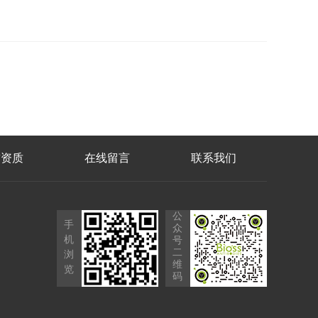
誉资质
在线留言
联系我们
公
手
众
机
号
二
浏
维
览
码