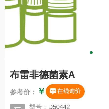
布雷非德菌素A
￥
参考价：
型号：
D50442