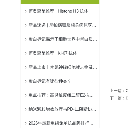
博奥森星推荐 | Histone H3 抗体
新品速递 | 尼帕病毒及相关病原亨德拉病毒重组蛋白
蛋白标记揭示了细胞世界中蛋白质的奥秘
博奥森星推荐 | Ki-67 抗体
新品上市丨常见神经细胞标志物及其临床意义，只看这一篇就够了！
蛋白标记有哪些种类？
上一篇：
重点推荐：高灵敏度雌二醇E2抗体！
下一篇：
纳米颗粒增效放疗与PD-L1阻断协同作用以限制癌症术后的复发和转移
2026年最新重组兔单抗品牌排行出炉