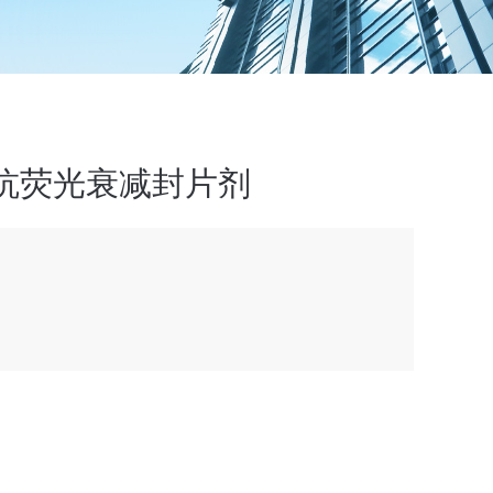
抗荧光衰减封片剂