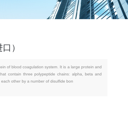
进口）
ein of blood coagulation system. It is a large protein and
 that contain three polypeptide chains: alpha, beta and
 each other by a number of disulfide bon