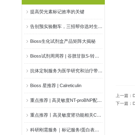
提高荧光素标记效率的关键
告别预实验翻车，三招帮你选对生化试剂盒
Bioss生化试剂盒产品矩阵大揭秘
Bioss试剂周周荐 | 谷胱甘肽S-转移酶(GST)活性检测试剂盒
抗体定制服务为医学研究和治疗带来了新的希望和机遇
Bioss 星推荐 | Calreticulin
上一篇：
重点推荐 | 高灵敏度NT-proBNP配对抗体！
下一篇：
重点推荐丨高灵敏度肾功能相关Cys-C配对抗体！
科研刚需服务｜标记服务/蛋白表达纯化/多肽合成高效交付