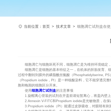
当前位置：
首页
>
技术文章
>
细胞凋亡试剂盒在使
细胞凋亡与细胞坏死不同，细胞凋亡是为维持环境稳定，为
细胞凋亡是细胞的基本特征之一，在机体的胚胎发育、组织修复、
过程中翻转到膜外的磷脂酰丝氨酸（Phosphatidylseri
（Propidium iodide，PI）是一种核酸染料，它不能
胞和晚期的细胞区分开来。
使用
细胞凋亡试剂盒
的注意事项
1.旋帽离心管装的试剂在开盖前请短暂离心，将盖内壁上
2.Annexin V-FITC和Propidium iodide是光敏物
3.Propidium iodide（PI）能通过皮肤吸收，对眼睛有