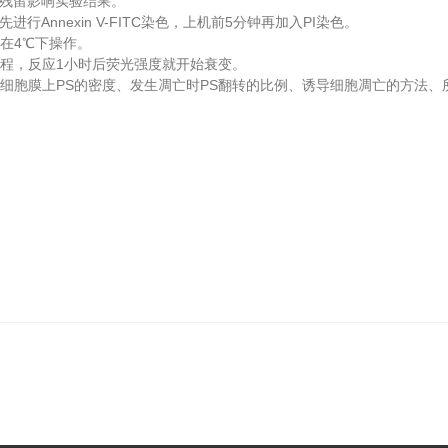
残留影响实验结果。
nnexin V-FITC染色，上机前5分钟再加入PI染色。
在4℃下操作。
程，反应1小时后荧光强度就开始衰变。
胞膜上PS的密度、发生凋亡时PS翻转的比例、诱导细胞凋亡的方法、