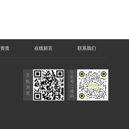
誉资质
在线留言
联系我们
公
手
众
机
号
二
浏
维
览
码