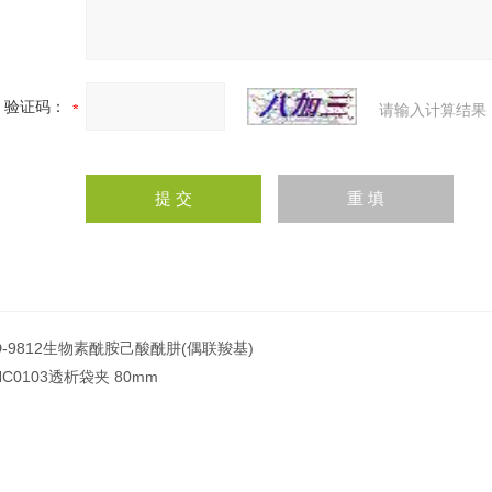
验证码：
请输入计算结果
D-9812生物素酰胺己酸酰肼(偶联羧基)
HC0103透析袋夹 80mm