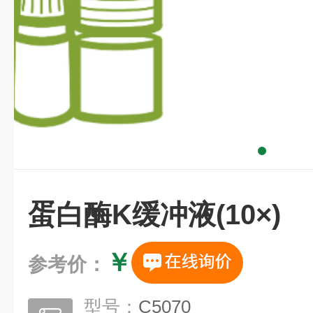
蛋白酶K缓冲液(10×)
￥
参考价：
型号：
C5070