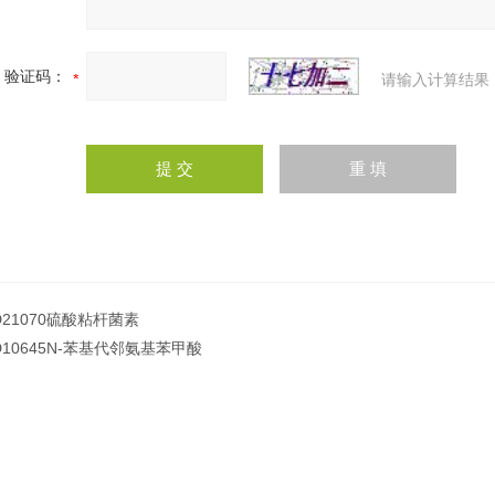
验证码：
请输入计算结果
D21070硫酸粘杆菌素
D10645N-苯基代邻氨基苯甲酸