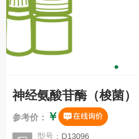
神经氨酸苷酶（梭菌）
￥
参考价：
型号：
D13096