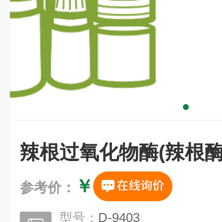
辣根过氧化物酶(辣根酶
￥
参考价：
型号：
D-9403