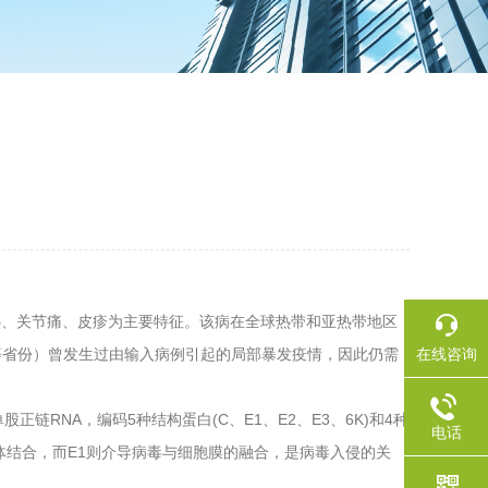
病。临床以发热、关节痛、皮疹为主要特征。该病在全球热带和亚热带地区
在线咨询
等省份）曾发生过由输入病例引起的局部暴发疫情，因此仍需
链RNA，编码5种结构蛋白(C、E1、E2、E3、6K)和4种
电话
胞受体结合，而E1则介导病毒与细胞膜的融合，是病毒入侵的关