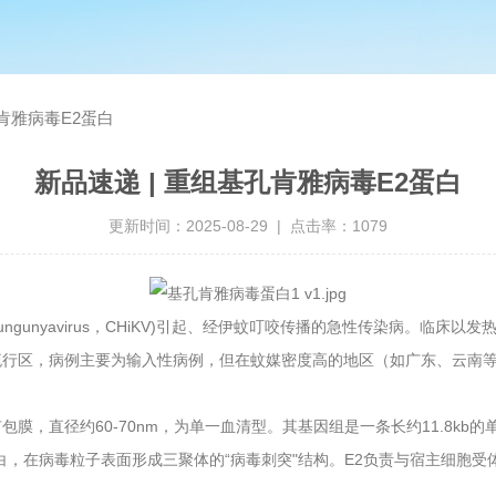
孔肯雅病毒E2蛋白
新品速递 | 重组基孔肯雅病毒E2蛋白
更新时间：2025-08-29 | 点击率：1079
毒(Chikungunyavirus，CHiKV)引起、经伊蚊叮咬传播的急性传染
流行区，病例主要为输入性病例，但在蚊媒密度高的地区（如广东、云南
直径约60-70nm，为单一血清型。其基因组是一条长约11.8kb的单股正
关键蛋白，在病毒粒子表面形成三聚体的“病毒刺突"结构。E2负责与宿主细