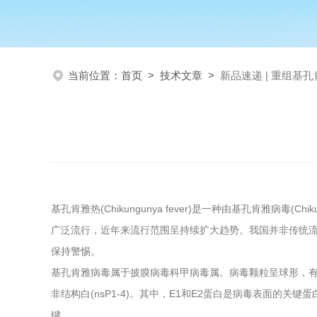
当前位置：
首页
>
技术文章
>
新品速递 | 重组基
基孔肯雅热(Chikungunya fever)是一种由基孔肯雅病
广泛流行，近年来流行范围呈持续扩大趋势。我国并非传统
保持警惕。
基孔肯雅病毒属于披膜病毒科甲病毒属。病毒颗粒呈球形，有包膜，
非结构白(nsP1-4)。其中，E1和E2蛋白是病毒表面的
键。