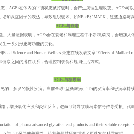
，AGEs在体内的平衡状态被打破时，会产生病理生理改变。AGEs可
，增加炎症因子的表达，导致组织破坏。如NF-κB和MAPK，这些通路
AGEs与衰老
量证据表明，AGEs会在衰老和病理过程中不断积累[3]，会增加人
胞发生一系列形态与功能的变化。
 Wellness杂志在线发表文章“Effects of Maillard reaction and its p
老和健康之间的潜在联系，合理控制饮食和规划生活方式。
AGEs与糖尿病
的、多发的慢性疾病。当前全球2型糖尿病(T2D)的发病率和患病率持
号通路，增强氧化应激和炎症反应，进而可能导致胰岛素信号传导受损、代谢
dvanced glycation end-products and their soluble receptor wi
Es与T2D风险的关联性，给相关领域研究增添了更扎实的科学依据。