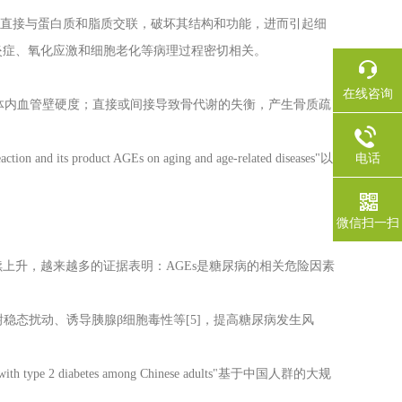
以直接与蛋白质和脂质交联，破坏其结构和功能，进而引起细
与炎症、氧化应激和细胞老化等病理过程密切相关。
在线咨询
体内血管壁硬度；直接或间接导致骨代谢的失衡，产生骨质疏
电话
roduct AGEs on aging and age-related diseases"以
微信扫一扫
续上升，越来越多的证据表明：AGEs是糖尿病的相关危险因素
稳态扰动、诱导胰腺β细胞毒性等[5]，提高糖尿病发生风
th type 2 diabetes among Chinese adults"基于中国人群的大规