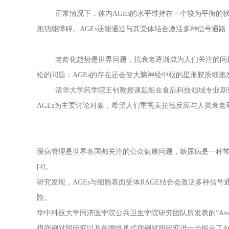
正常情况下，体内AGEs的水平维持在一个较为平衡的状态
胞功能障碍。AGEs还能通过与其受体结合激活多种信号通路
老龄化趋势是世界问题，抗衰老逐渐成为人们关注的问题。大
松的问题；AGEs的存在还会使大脑神经中枢的星形胶质细
清华大学药学院王钊教授课题组在食品科技领域专业期刊Food Science and Human
AGEs为主要讨论对象，希望人们重视美拉德反应与人类衰
慢病管理是世界各国都关注的公众健康问题，糖尿病是一种常见
[4]。
研究发现，AGEs与细胞表面受体RAGE结合会激活多种信
险。
华中科技大学同济医学院公共卫生学院研究团队所发表的“Association of plasma a
模病例对照研究以及前瞻性巢式病例对照研究进一步揭示了AG