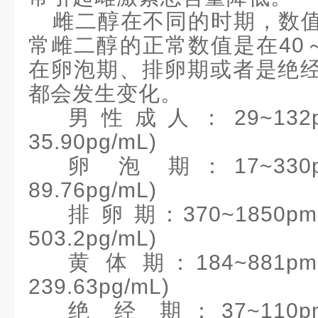
雌二醇在不同的时期，数
常雌二醇的正常数值是在
40
在卵泡期、排卵期或者是绝
都会发生变化。
男性成人：
29
~
132
35.90pg/mL
)
卵
泡
期：
17
~
330
89.76pg/mL
)
排
卵
期：
370
~
1850pm
503.2pg/mL
)
黄
体
期：
184
~
881pm
239.63pg/mL
)
绝
经
期：
37
~
110p