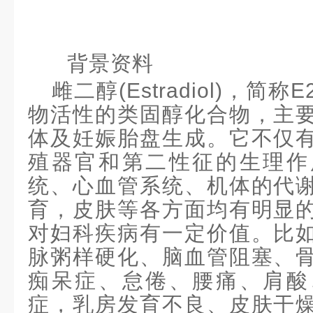
背景
资料
雌二醇
(
Estradiol
)
，简称
E
物活性的类固醇化合物，主
体及妊娠胎盘生成。它不仅
殖器官和第二性征的生理作
统、心血管系统、机体的代
育，皮肤等各方面均有明显
对妇科疾病有一定价值。比
脉粥样硬化、脑血管阻塞、
痴呆症、怠倦、腰痛、肩酸
症，乳房发育不良、皮肤干