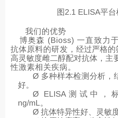
图
2.1 ELISA
我们的优势
博奥森
(Bioss)
一直致力
抗体原料的研发，
经过严格的
高
灵敏度雌二醇配对抗体
，
主
性激素相关疾病。
Ø
多种样本检测分析，
好。
Ø
ELISA测试中
ng/mL
。
Ø
抗体特异性好、灵敏