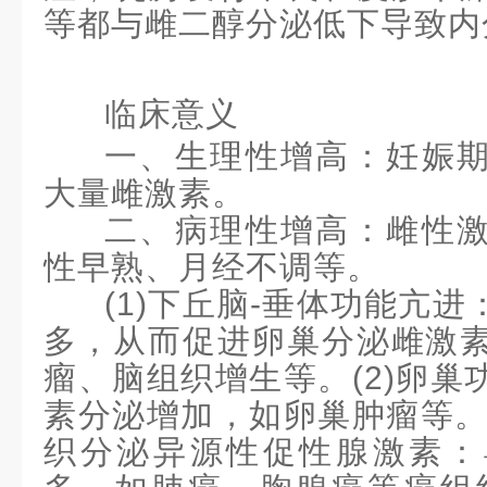
等都与雌二醇分泌低下导致内
临床意义
一、生理性增高：妊娠
大量雌激素。
二、病理性增高：雌性
性早熟、月经不调等。
(1)下丘脑
-
垂体功能亢进
多，从而促进卵巢分泌雌激
瘤、脑组织增生等。
(2)卵
素分泌增加，如卵巢肿瘤等。(
织分泌异源性促性腺激素：