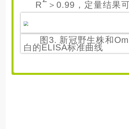
R
＞
0.99
，定量结果可
图3. 新冠野生株和Om
白的ELISA标准曲线