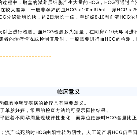
的过程中，胎盘的滋养层细胞产生大量的
HCG
，
HCG
可通过血
存在较大差异，一般非孕妇的血
HCG＜
100mIU/mL
，尿
HCG＜
2
CG
分泌量增长快，约
2
日增长一倍，至妊娠
8-10
周血清
HCG
浓
。
天以上进行检测。血
HCG
检测多为定量，在同房
7-10
天即可进
患者的治疗情况或检测复发时，一般需要进行血
HCG
的检测，
临床意义
养细胞肿瘤等疾病的诊疗具有重要意义。
高于单胎妊娠，常用的检查方法均可显示阳性结果。
水平随着不同孕周呈现规律性变化，而异位妊娠时
HCG
含量比
性；
流产或死胎时
HCG
由阳性转为阴性。人工流产后
HCG
仍呈