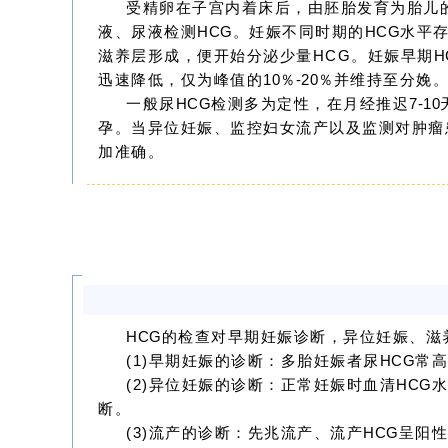
受精卵在子宫内着床后，由胚胎发育为胎儿
液、尿液检测
HCG
。妊娠不同时期的
HCG
水平
滋养层形成，便开始分泌少量HCG。妊娠早期
H
迅速降低，仅为峰值的
10％
-20
％
并维持至分娩
一般尿
HCG
检测多为定性，在月经推迟
7-10
孕。当异位妊娠、监控妇女流产以及监测对肿瘤
加准确。
HCG
的检查对早期妊娠诊断，异位妊娠、滋
(1)早期妊娠的诊断：多胎妊娠者尿
HCG
常
(2)异位妊娠的诊断：正常妊娠时血清
HCG
断。
(3)流产的诊断：先兆流产、
流产
HCG
呈阳