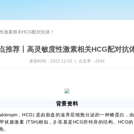
性激素相关HCG配对抗体！
点推荐丨高灵敏度性激素相关HCG配对抗
更新时间：2022-12-02 | 点击率：2594
背景资料
adotropin，
HCG)
是由胎盘的滋养层细胞分泌的一种糖蛋白，
促甲状腺激素
(TSH)
相似，
β-
亚基是
HCG
所特异的结构。
HCG
的
熟。