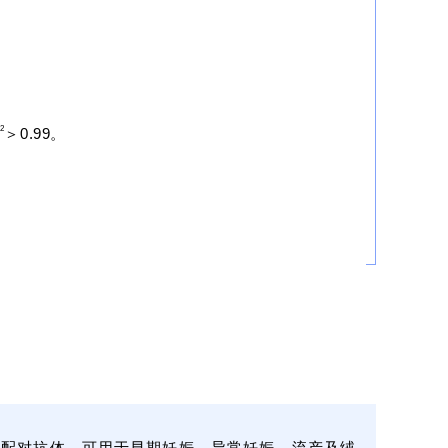
2
＞0.99
。