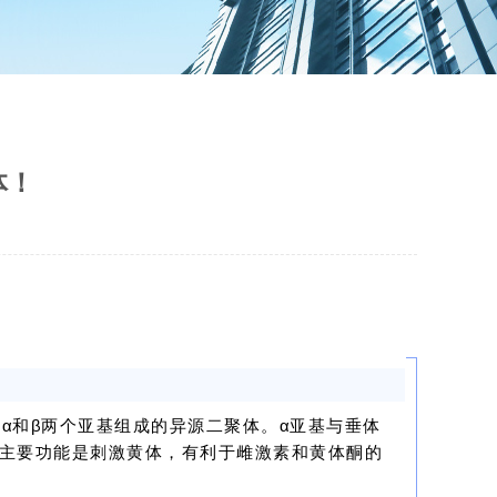
体！
由
α
和
β
两个亚基组成的异源二聚体。
α
亚基与垂体
主要功能是刺激黄体，有利于雌激素和黄体酮的