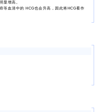
明显增高。
腺癌等血清中的
HCG
也会升高，因此将
HCG
看作