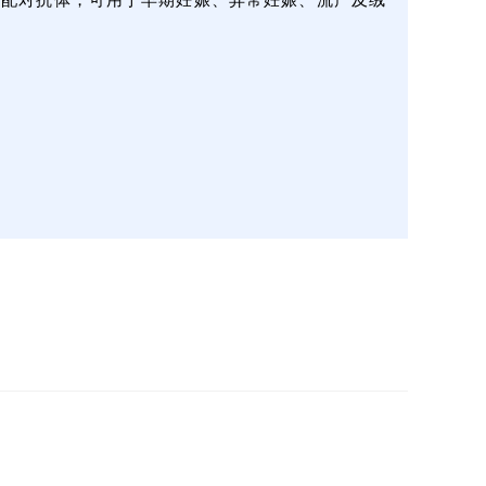
HCG配对抗体，可用于早期妊娠、异常妊娠、流产及绒