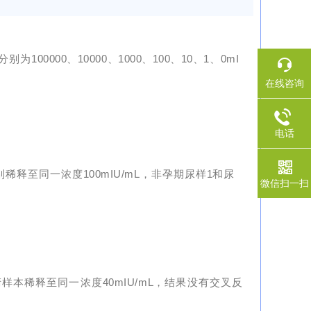
分别为
100000、10000、1000、100、10、1、0mI
在线咨询
电话
100mIU/mL
1
别稀释至同一浓度
，非孕期尿样
和尿
微信扫一扫
40mIU/mL
清样本稀释至同一浓度
，结果没有交叉反