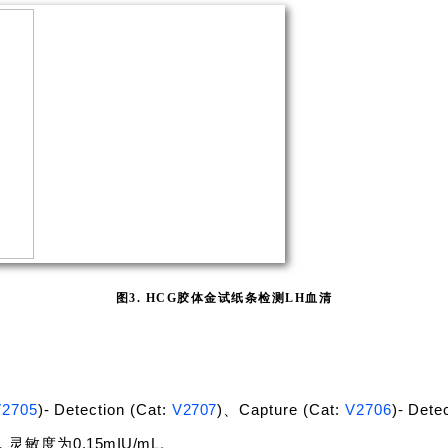
图3. HCG胶体金试纸条检测LH血清
V2705
)
-
Detection (Cat:
V2707
)、
Capture (Cat
:
V2706
)
-
Detec
0.15mIU/mL
，灵敏度为
。