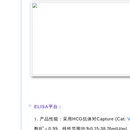
ELISA平台：
HCG
Capture (Cat:
1. 产品性能：
采用
抗体对
2
R
＞
0.99
0.15-38.76mIU/mL
数
，
线性范围均为