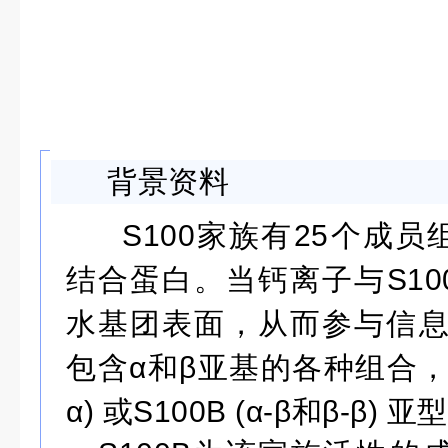
背景资料
S100
家族有
25
个成员
结合蛋白。当钙离子与S1
水基团表面，从而参与信
包含
α
和
β
亚基的各种组合
α)
或
S100B (α-β
和
β-β)
亚型