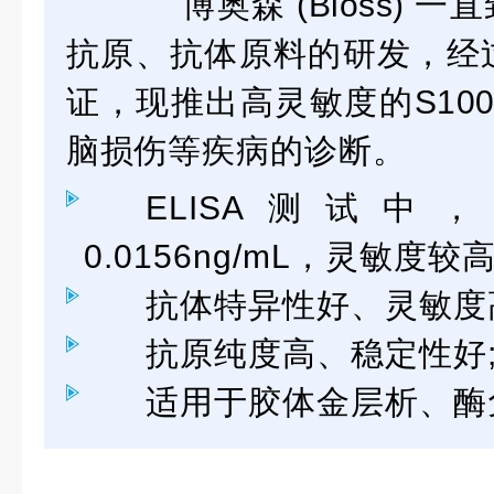
‍
博奥森
(
Bioss
)
一直
抗原、抗体原料的研发，
经
证，现推出高
灵敏度的
S10
脑损伤
等疾病的诊断。
ELISA
测试中，
0.0156ng/mL
，灵敏度较高
抗体特异性好、灵敏度
抗原纯度高、稳定性好
适用于胶体金层析、酶