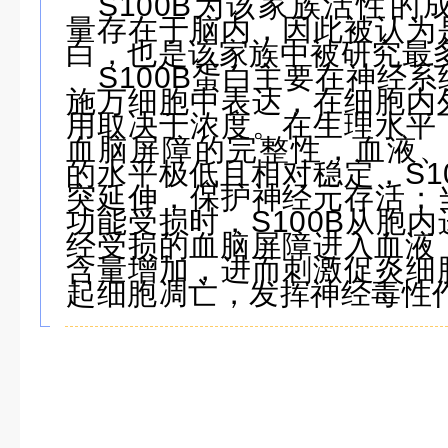
S100B
为该家族
活性的
量存在于脑内，因此被认为
白，也是该家族中被研究最
S100B
蛋白主要在神经系
施万细胞中表达，在细胞内
用取决于浓度。在生理水平
血脑屏障的完整性，血液
的水平极低且相对稳定，
S1
突延伸，保护神经元存活；
功能受损时，
S100B
从胞内
经受损的血脑屏障进入血液
含量增加，进而刺激促炎细
起细胞凋亡，发挥神经毒性